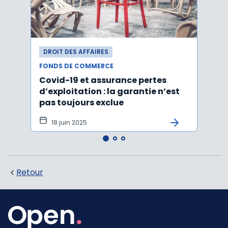
DROIT DES AFFAIRES
DROI
FONDS DE COMMERCE
FONDS
Covid-19 et assurance pertes
Acti
d’exploitation : la garantie n’est
d'un
pas toujours exclue
l'ach
tôt
18 juin 2025
15 
Retour