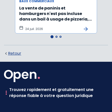
BAUX COMMERCIAUX
BAUX
La vente de paninis et
L'im
hamburgers n'est pas incluse
non r
dans un bail à usage de pizzeria,
forma
pâtes, salades
princ
24 juil. 2026
3 j
Retour
Trouvez rapidement et gratuitement une
réponse fiable à votre question juridique