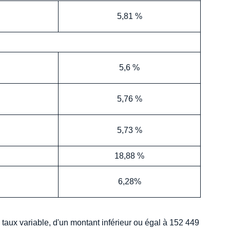
5,81 %
5,6 %
5,76 %
5,73 %
18,88 %
6,28%
 taux variable, d'un montant inférieur ou égal à 152 449