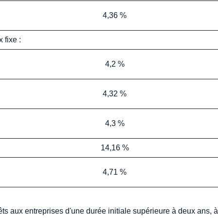
4,36 %
 fixe :
4,2 %
4,32 %
4,3 %
14,16 %
4,71 %
êts aux entreprises d'une durée initiale supérieure à deux ans, à