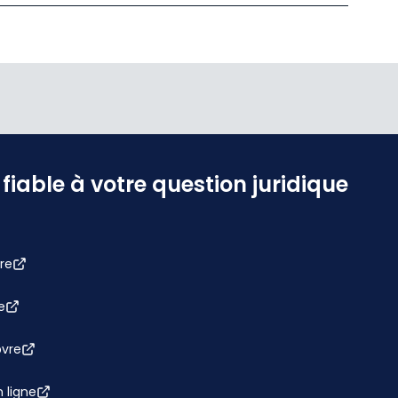
iable à votre question juridique
re
e
bvre
 ligne