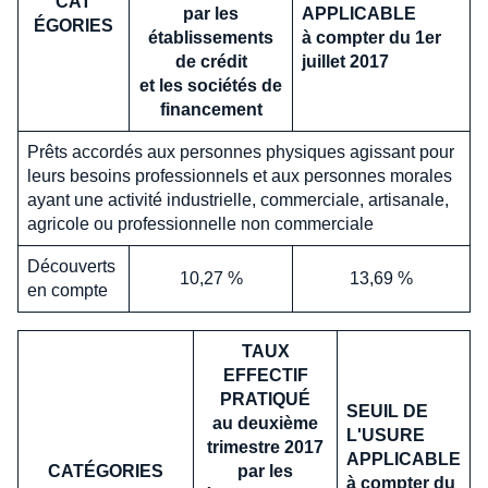
CAT
par les
APPLICABLE
É
GORIES
établissements
à compter du 1er
de crédit
juillet 2017
et les sociétés de
financement
Prêts accordés aux personnes physiques agissant pour
leurs besoins professionnels et aux personnes morales
ayant une activité industrielle, commerciale, artisanale,
agricole ou professionnelle non commerciale
Découverts
10,27 %
13,69 %
en compte
TAUX
EFFECTIF
PRATIQUÉ
SEUIL DE
au deuxième
L'USURE
trimestre 2017
APPLICABLE
CATÉGORIES
par les
à compter du