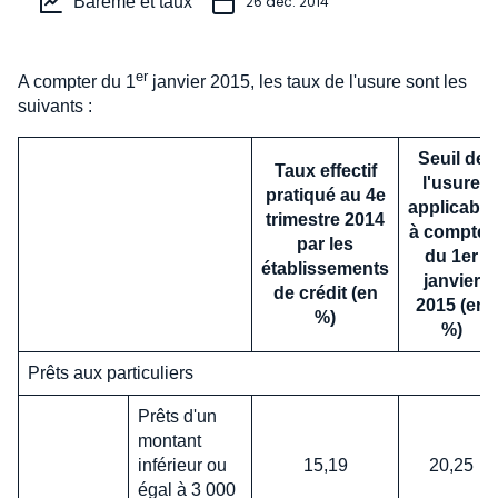
Barème et taux
26 déc. 2014
er
A compter du 1
janvier 2015, les taux de l'usure sont les
suivants :
Seuil de
Taux effectif
l'usure
pratiqué au 4e
applicable
trimestre 2014
à compter
par les
du 1er
établissements
janvier
de crédit (en
2015 (en
%)
%)
Prêts aux particuliers
Prêts d'un
montant
inférieur ou
15,19
20,25
égal à 3 000