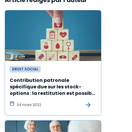
Article rédigés par l'auteur
DROIT SOCIAL
Contribution patronale
spécifique due sur les stock-
options : la restitution est possible
si les conditions de levée d'option
24 mars 2022
ne sont pas réunies