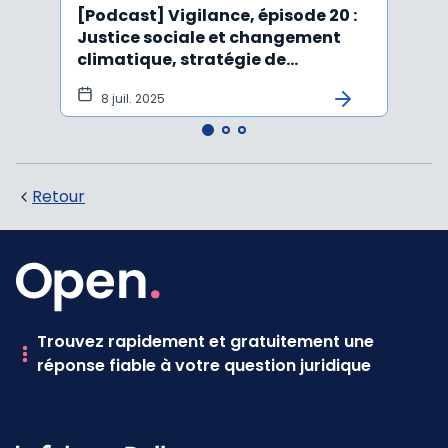
[Podcast] Vigilance, épisode 20 :
Affai
Justice sociale et changement
rejet
climatique, stratégie de
péru
durabilité, IA et ESG
8 juil. 2025
5 j
Retour
Trouvez rapidement et gratuitement une
réponse fiable à votre question juridique