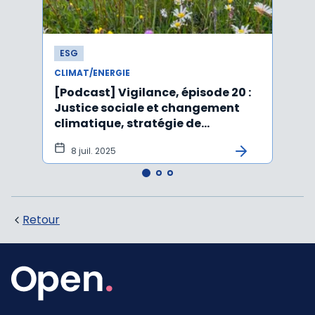
ESG
ESG
CLIMAT/ENERGIE
CLIMA
[Podcast] Vigilance, épisode 20 :
Affai
Justice sociale et changement
rejet
climatique, stratégie de
péru
durabilité, IA et ESG
8 juil. 2025
5 j
Retour