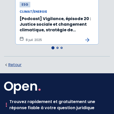
ESG
ESG
CLIMAT/ENERGIE
CLIMA
[Podcast] Vigilance, épisode 20 :
Affai
Justice sociale et changement
rejet
climatique, stratégie de
péru
durabilité, IA et ESG
8 juil. 2025
5 j
Retour
Trouvez rapidement et gratuitement une
réponse fiable à votre question juridique