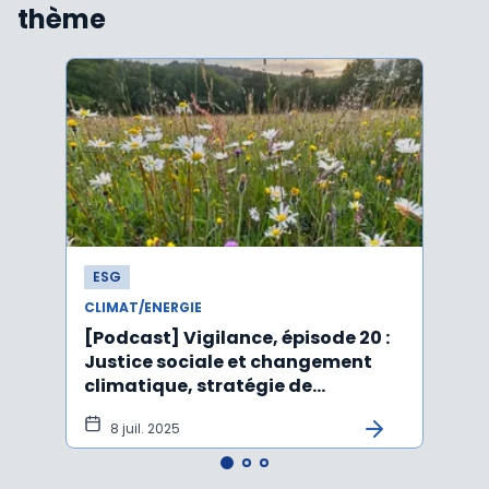
thème
ESG
ESG
CLIMAT/ENERGIE
CLIMA
[Podcast] Vigilance, épisode 20 :
Affai
Justice sociale et changement
rejet
climatique, stratégie de
péru
durabilité, IA et ESG
8 juil. 2025
5 j