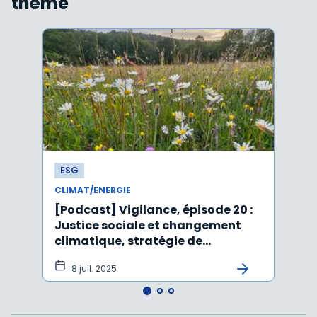
thème
ESG
ESG
CLIMAT/ENERGIE
CLIMA
[Podcast] Vigilance, épisode 20 :
Affai
Justice sociale et changement
rejet
climatique, stratégie de
péru
durabilité, IA et ESG
8 juil. 2025
5 j