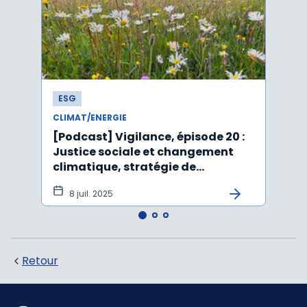
ESG
ESG
CLIMAT/ENERGIE
CLIMA
[Podcast] Vigilance, épisode 20 :
Affai
Justice sociale et changement
rejet
climatique, stratégie de
péru
durabilité, IA et ESG
8 juil. 2025
5 j
Retour