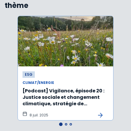
thème
ESG
ESG
CLIMAT/ENERGIE
CLIMA
[Podcast] Vigilance, épisode 20 :
Affai
Justice sociale et changement
rejet
climatique, stratégie de
péru
durabilité, IA et ESG
8 juil. 2025
5 j