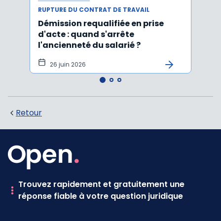
RUPTURE DU CONTRAT DE TRAVAIL
RUPTU
Démission requalifiée en prise
Délai
d'acte : quand s'arrête
en c
l'ancienneté du salarié ?
fond
illus
26 juin 2026
21
Retour
Trouvez rapidement et gratuitement une
réponse fiable à votre question juridique