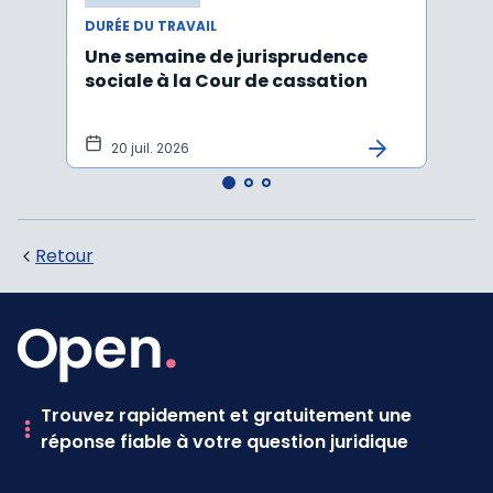
DURÉE DU TRAVAIL
DURÉE
Une semaine de jurisprudence
Forfa
sociale à la Cour de cassation
repos
20 juil. 2026
12 
Retour
Trouvez rapidement et gratuitement une
réponse fiable à votre question juridique