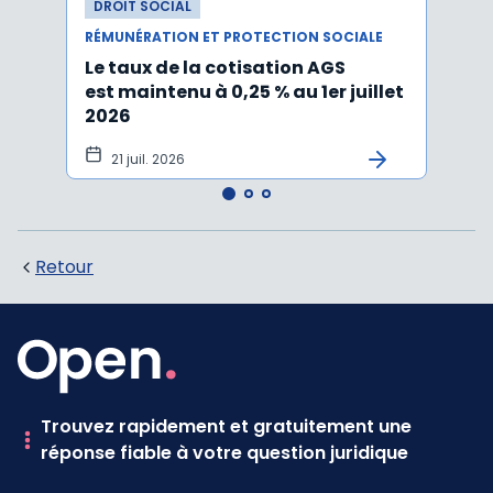
DROIT SOCIAL
DROI
RÉMUNÉRATION ET PROTECTION SOCIALE
RÉMUN
Le taux de la cotisation AGS
Activ
est maintenu à 0,25 % au 1er juillet
taux 
2026
vers
21 juil. 2026
10 
Retour
Trouvez rapidement et gratuitement une
réponse fiable à votre question juridique