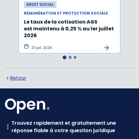
DROIT SOCIAL
DROI
RÉMUNÉRATION ET PROTECTION SOCIALE
RÉMUN
Le taux de la cotisation AGS
Activ
est maintenu à 0,25 % au 1er juillet
taux 
2026
vers
21 juil. 2026
10 
Retour
Trouvez rapidement et gratuitement une
réponse fiable à votre question juridique