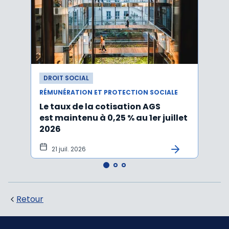
DROIT SOCIAL
DROI
RÉMUNÉRATION ET PROTECTION SOCIALE
RÉMUN
Le taux de la cotisation AGS
Activ
est maintenu à 0,25 % au 1er juillet
taux 
2026
vers
21 juil. 2026
10 
Retour