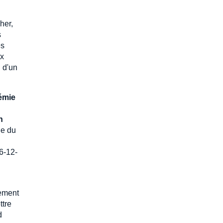
her,
s
es
ux
n d'un
émie
n
de du
6-12-
ement
ttre
d