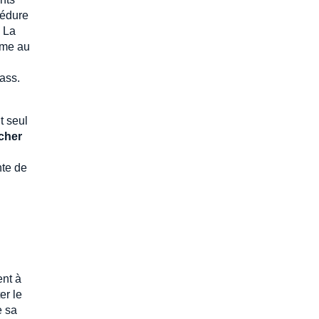
cédure
. La
mme au
ass.
t seul
cher
nte de
ent à
er le
e sa