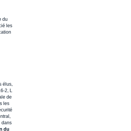
e du
cié les
cation
s élus,
6-2, L
ale de
s les
curité
ntral,
e dans
on du