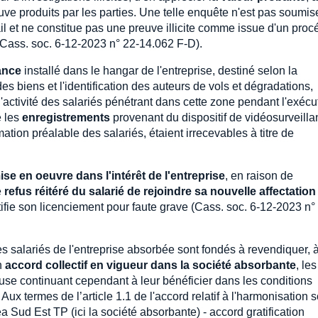
ve produits par les parties. Une telle enquête n'est pas soumis
ail et ne constitue pas une preuve illicite comme issue d'un pro
é (Cass. soc. 6-12-2023 n° 22-14.062 F-D).
ance
installé dans le hangar de l'entreprise, destiné selon la
des biens et l'identification des auteurs de vols et dégradations,
l'activité des salariés pénétrant dans cette zone pendant l'exécu
e les
enregistrements
provenant du dispositif de vidéosurveill
mation préalable des salariés, étaient irrecevables à titre de
ise en oeuvre dans l'intérêt de l'entreprise
, en raison de
e
refus réitéré du salarié de rejoindre sa nouvelle affectation
stifie son licenciement pour faute grave (Cass. soc. 6-12-2023 n°
les salariés de l'entreprise absorbée sont fondés à revendiquer, 
un
accord collectif en vigueur dans la société absorbante
, les
ause continuant cependant à leur bénéficier dans les conditions
Aux termes de l’article 1.1 de l'accord relatif à l'harmonisation 
a Sud Est TP (ici la société absorbante) - accord gratification