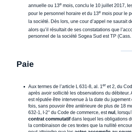
e
annuelle ou 13
mois, conclu le 10 juillet 2017, les
e
pour le personnel horaire et du 13
mois pour le p
la société. Dès lors, une cour d’appel ne saurait 
alors qu’il résultait de ses constatations que l’acc
personnel de la société Sogea Sud est TP (Cass. 
Paie
er
Aux termes de l’article L 631-8, al. 1
et 2, du Cod
après avoir sollicité les observations du débiteur
est réputée être intervenue à la date du jugement 
fois, sans pouvoir être antérieure de plus de 18 mo
632-1, I-2° du Code de commerce, est
nul
, lorsqu
contrat commutatif
dans lequel les obligations du
la combinaison de ces textes que la nullité encou
peut atteindre que les
actes accomplis au cours