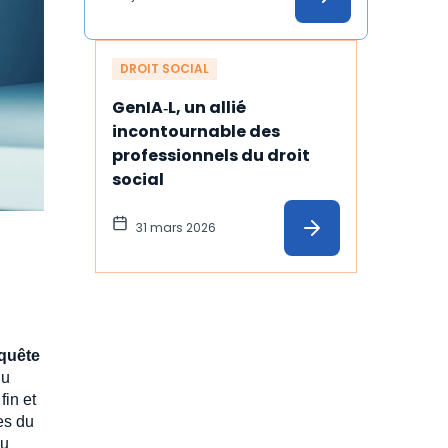
temps
DROIT SOCIAL
GenIA‑L, un allié 
incontournable des 
professionnels du droit 
social
31 mars 2026
nquête
nu
fin et
ges du
au