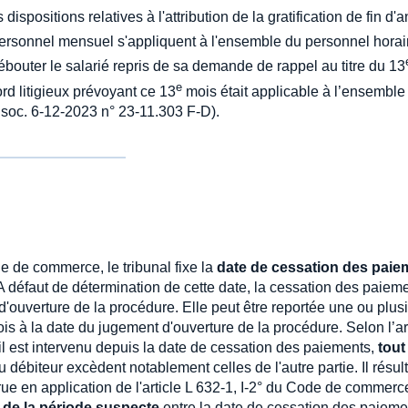
 dispositions relatives à l'attribution de la gratification de fin d'
ersonnel mensuel s'appliquent à l'ensemble du personnel horai
débouter le salarié repris de sa demande de rappel au titre du 13
e
ord litigieux prévoyant ce 13
mois était applicable à l’ensemble
soc. 6-12-2023 n° 23-11.303 F-D).
e de commerce, le tribunal fixe la
date de cessation des paie
. A défaut de détermination de cette date, la cessation des paiem
d'ouverture de la procédure. Elle peut être reportée une ou plus
is à la date du jugement d'ouverture de la procédure. Selon l’art
'il est intervenu depuis la date de cessation des paiements,
tout
 débiteur excèdent notablement celles de l'autre partie. Il résul
rue en application de l'article L 632-1, I-2° du Code de commerc
 de la période suspecte
entre la date de cessation des paieme