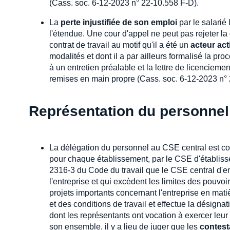
(Cass. soc. 6-12-2023 n° 22-10.558 F-D).
La
perte injustifiée de son emploi
par le salarié
l'étendue. Une cour d'appel ne peut pas rejeter 
contrat de travail au motif qu'il a été un
acteur act
modalités et dont il a par ailleurs formalisé la 
à un entretien préalable et la lettre de licencieme
remises en main propre (Cass. soc. 6-12-2023 n° 
Représentation du personnel
La délégation du personnel au CSE central est con
pour chaque établissement, par le CSE d'établisse
2316-3 du Code du travail que le CSE central d'en
l'entreprise et qui excèdent les limites des pouvoir
projets importants concernant l'entreprise en mati
et des conditions de travail et effectue la désignati
dont les représentants ont vocation à exercer leu
son ensemble, il y a lieu de juger que les
contest