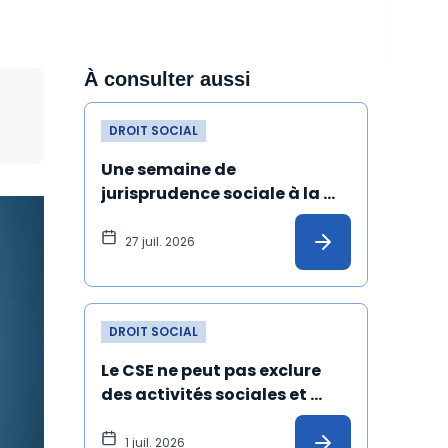
À consulter aussi
DROIT SOCIAL
Une semaine de 
jurisprudence sociale à la 
Cour de cassation
27 juil. 2026
DROIT SOCIAL
Le CSE ne peut pas exclure 
des activités sociales et 
culturelles les salariés 
absents depuis un certain 
1 juil. 2026