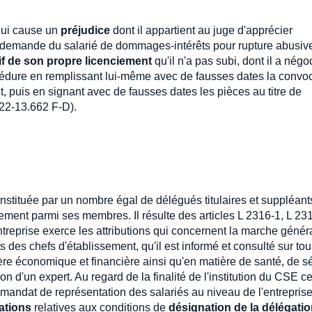
 lui cause un
préjudice
dont il appartient au juge d'apprécier
la demande du salarié de dommages-intérêts pour rupture abusiv
if de son propre licenciement
qu'il n'a pas subi, dont il a négo
procédure en remplissant lui-même avec de fausses dates la convo
nt, puis en signant avec de fausses dates les pièces au titre de
22-13.662 F-D).
stituée par un nombre égal de délégués titulaires et suppléant
ment parmi ses membres. Il résulte des articles L 2316-1, L 231
treprise exerce les attributions qui concernent la marche génér
s des chefs d'établissement, qu'il est informé et consulté sur tou
ère économique et financière ainsi qu'en matière de santé, de sé
on d'un expert. Au regard de la finalité de l'institution du CSE ce
r mandat de représentation des salariés au niveau de l'entrepris
ations
relatives aux conditions de
désignation de la délégati