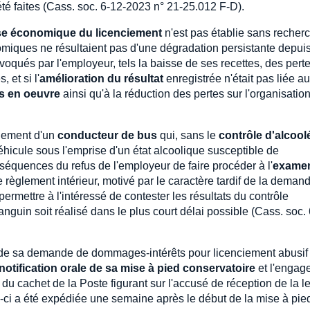
été faites (Cass. soc. 6-12-2023 n° 21-25.012 F-D).
e économique du licenciement
n'est pas établie sans recherc
nomiques ne résultaient pas d'une dégradation persistante depui
qués par l'employeur, tels la baisse de ses recettes, des pert
 et si l'
amélioration du résultat
enregistrée n'était pas liée a
es en oeuvre
ainsi qu'à la réduction des pertes sur l'organisatio
ciement d'un
conducteur de bus
qui, sans le
contrôle d'alcool
éhicule sous l'emprise d'un état alcoolique susceptible de
onséquences du refus de l'employeur de faire procéder à l'
exame
 règlement intérieur, motivé par le caractère tardif de la deman
permettre à l'intéressé de contester les résultats du contrôle
guin soit réalisé dans le plus court délai possible (Cass. soc. 
é de sa demande de dommages-intérêts pour licenciement abusif
notification orale de sa mise à pied conservatoire
et l'engag
 du cachet de la Poste figurant sur l'accusé de réception de la le
-ci a été expédiée une semaine après le début de la mise à pie