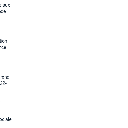
e aux
cédé
tion
ance
rend
 22-
à
sociale