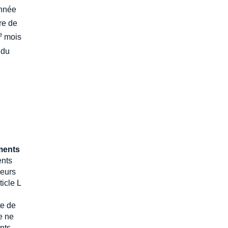
année
re de
e
mois
 du
ments
ents
ieurs
icle L
te de
e ne
nts