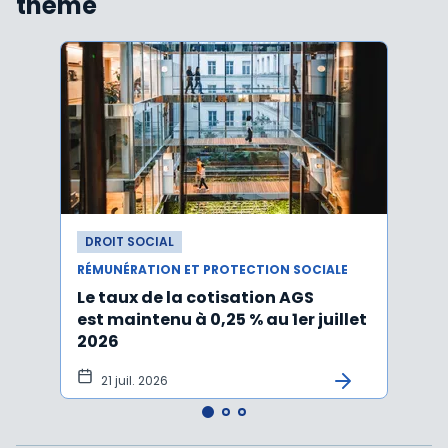
thème
DROIT SOCIAL
DROI
RÉMUNÉRATION ET PROTECTION SOCIALE
RÉMUN
Le taux de la cotisation AGS
Activ
est maintenu à 0,25 % au 1er juillet
taux 
2026
vers
21 juil. 2026
10 