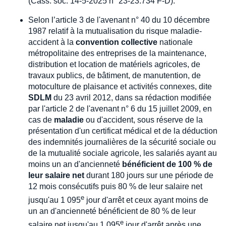
(Cass. soc. 14-5-2025 n° 23-23.734 F-D).
Selon l’article 3 de l'avenant n° 40 du 10 décembre
1987 relatif à la mutualisation du risque maladie-
accident à la
convention collective
nationale
métropolitaine des entreprises de la maintenance,
distribution et location de matériels agricoles, de
travaux publics, de bâtiment, de manutention, de
motoculture de plaisance et activités connexes, dite
SDLM
du 23 avril 2012, dans sa rédaction modifiée
par l'article 2 de l'avenant n° 6 du 15 juillet 2009, en
cas de
maladie
ou d'accident, sous réserve de la
présentation d'un certificat médical et de la déduction
des indemnités journalières de la sécurité sociale ou
de la mutualité sociale agricole, les salariés ayant au
moins un an d'ancienneté
bénéficient de 100 % de
leur salaire net
durant 180 jours sur une période de
12 mois consécutifs puis 80 % de leur salaire net
e
jusqu'au 1 095
jour d'arrêt et ceux ayant moins de
un an d'ancienneté bénéficient de 80 % de leur
e
salaire net jusqu'au 1 095
jour d'arrêt après une