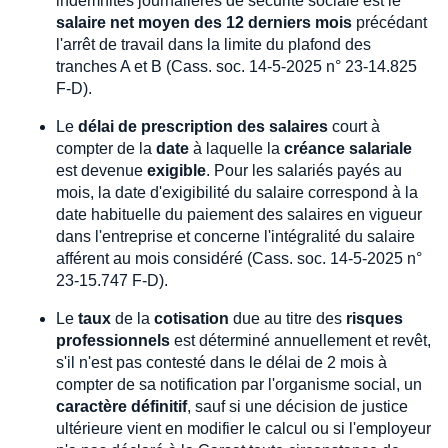
indemnités journalières de sécurité sociale est le
salaire net moyen des 12 derniers mois
précédant
l'arrêt de travail dans la limite du plafond des
tranches A et B (Cass. soc. 14-5-2025 n° 23-14.825
F-D).
Le
délai de prescription des salaires
court à
compter de la
date
à laquelle la
créance salariale
est devenue
exigible
. Pour les salariés payés au
mois, la date d'exigibilité du salaire correspond à la
date habituelle du paiement des salaires en vigueur
dans l'entreprise et concerne l'intégralité du salaire
afférent au mois considéré (Cass. soc. 14-5-2025 n°
23-15.747 F-D).
Le
taux
de la
cotisation
due au titre des
risques
professionnels
est déterminé annuellement et revêt,
s'il n'est pas contesté dans le délai de 2 mois à
compter de sa notification par l'organisme social, un
caractère définitif
, sauf si une décision de justice
ultérieure vient en modifier le calcul ou si l'employeur