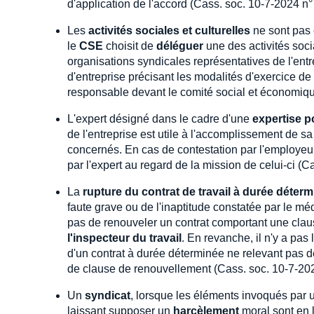
d'application de l'accord (Cass. soc. 10-7-2024 n
Les
activités sociales et culturelles
ne sont pas
le
CSE
choisit de
déléguer
une des activités socia
organisations syndicales représentatives de l'ent
d'entreprise précisant les modalités d'exercice de
responsable devant le comité social et économiq
L'expert désigné dans le cadre d'une
expertise p
de l'entreprise est utile à l'accomplissement de sa
concernés. En cas de contestation par l'employeur,
par l'expert au regard de la mission de celui-ci (
La
rupture du contrat de travail à durée déterm
faute grave ou de l'inaptitude constatée par le mé
pas de renouveler un contrat comportant une clau
l'inspecteur du travail
. En revanche, il n'y a pas l
d'un contrat à durée déterminée ne relevant pas d
de clause de renouvellement (Cass. soc. 10-7-20
Un
syndicat
, lorsque les éléments invoqués par
laissant supposer un
harcèlement
moral sont en l