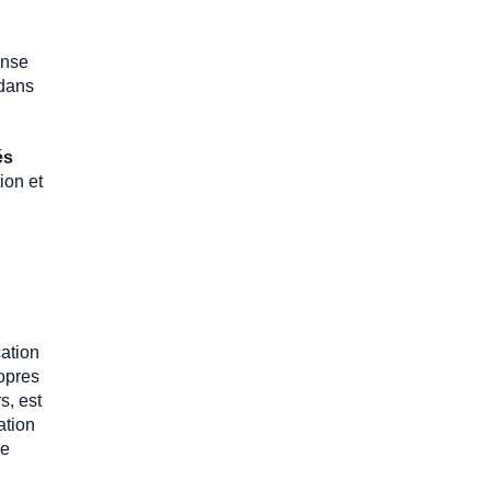
ense
dans
és
ion et
cation
ropres
s, est
ation
me