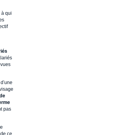
 à qui
les
ctif
riés
lariés
évues
 d'une
nvisage
 de
terme
nt pas
me
 de ce