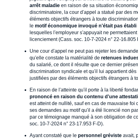
arrêt maladie
en raison de sa situation économiqu
discriminatoire, la cour d'appel a statué par des mo
éléments objectifs étrangers à toute discrimination,
le
motif économique invoqué n'était pas établi
lesquelles l'employeur s'appuyait ne permettaient 
licenciement (Cass. soc. 10-7-2024 n° 22-16.805 
Une cour d'appel ne peut pas rejeter les demandes
qu'elle constate la matérialité de
retenues indue
du salarié, ce dont il résulte que ce dernier prése
discrimination syndicale et qu'il lui appartient dè
justifiées par des éléments objectifs étrangers à 
En raison de l'atteinte qu'il porte à la liberté fo
prononcé en raison du contenu d'une attestatio
est atteint de nullité, sauf en cas de mauvaise fo
ses demandes au motif qu'il a été licencié non pa
par ce témoignage manqué à son obligation de conf
soc. 10-7-2024 n° 23-17.953 F-D).
Ayant constaté que le
personnel gréviste
avait, 