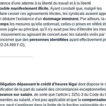
istence d'une atteinte à la liberté du travail et à la liberté
rouble manifestement illicite
. Ayant constaté que, malgré les
aire cesser ces agissements illicites, les syndicats avaient app
en déduire l'existence d'un
dommage imminent
. Par ailleurs, la
temps
les mesures qu'elle ordonnait, celles-ci prises en référé é
hose jugée au principal, qu'il n'y avait pas lieu d'étendre les me
u mouvement ou agissant de concert avec les salariés visés par
 concerner que des
personnes identifiées
ayant effectivement pr
22-24.499 F-D).
légation dépassant le crédit d'heures léga
l dont dispose le 
ification de la part du salarié des circonstances exceptionnelles
avance sur salaire
, de sorte que l'article L 3251-3 du Code du t
enties au salarié, n'est pas applicable et que la
compensatio
ur, peut s'appliquer dans la limite de la fraction saisissable du 