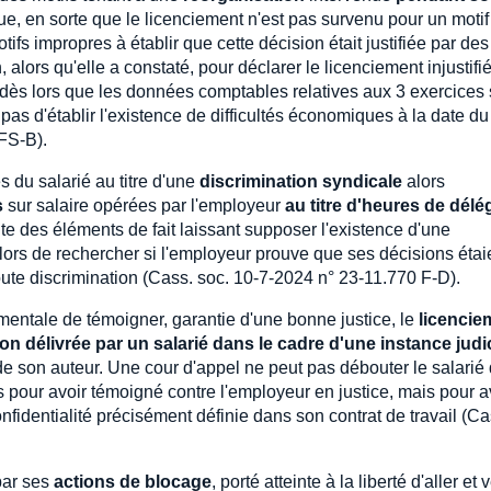
e, en sorte que le licenciement n'est pas survenu pour un motif
tifs impropres à établir que cette décision était justifiée par des
 alors qu'elle a constaté, pour déclarer le licenciement injustifi
dès lors que les données comptables relatives aux 3 exercices 
pas d'établir l'existence de difficultés économiques à la date du
FS-B).
 du salarié au titre d'une
discrimination syndicale
alors
s
sur salaire opérées par l'employeur
au titre d'heures de délé
nte des éléments de fait laissant supposer l'existence d'une
s lors de rechercher si l'employeur prouve que ses décisions étai
toute discrimination (Cass. soc. 10-7-2024 n° 23-11.770 F-D).
ndamentale de témoigner, garantie d'une bonne justice, le
licencie
n délivrée par un salarié dans le cadre d'une instance judic
i de son auteur. Une cour d'appel ne peut pas débouter le salarié
s pour avoir témoigné contre l'employeur en justice, mais pour a
identialité précisément définie dans son contrat de travail (Ca
par ses
actions de blocage
, porté atteinte à la liberté d'aller et 