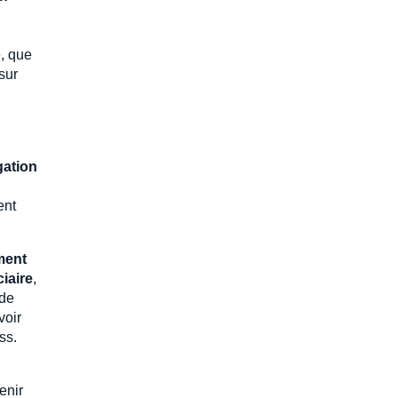
é, que
sur
gation
ent
ment
iaire
,
 de
voir
ss.
venir