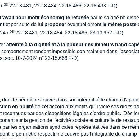
os
 n
22-18.481, 22-18.484, 22-18.486, 22-18.498 F-D).
 travail pour motif économique refusée
par le salarié ne disp
nt
et par suite de lui
proposer
éventuellement
le même poste
os
024 n
22-18.481, 22-18.484, 22-18.486, 23-13.952 F-D).
ter
atteinte à la dignité et à la pudeur des mineurs handicap
n comportement rendant impossible son maintien dans l'associat
. soc. 10-7-2024 n° 23-15.666 F-D).
,
dont le périmètre couvre dans son intégralité le champ d'appli
ction en nullité
de cet accord aux motifs qu'il viole ses droits p
nt reconnues par des dispositions légales d'ordre public. Dès lor
portant sur la gestion de l'activité sociale et culturelle de restaur
té par les organisations syndicales représentatives dans ce mê
ont le périmètre respectif ne couvre pas l'intégralité du champ