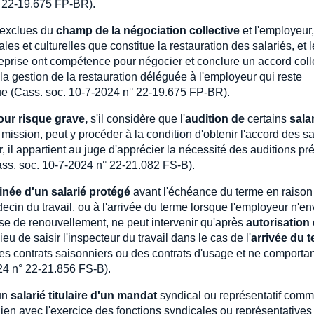
° 22-19.675 FP-BR).
 exclues du
champ de la négociation collective
et l'employeur,
les et culturelles que constitue la restauration des salariés, et 
reprise ont compétence pour négocier et conclure un accord colle
 la gestion de la restauration déléguée à l'employeur qui reste
ue (Cass. soc. 10-7-2024 n° 22-19.675 FP-BR).
our risque grave,
s'il considère que l'
audition de
certains
sala
 mission, peut y procéder à la condition d'obtenir l'accord des sa
 il appartient au juge d'apprécier la nécessité des auditions pr
Cass. soc. 10-7-2024 n° 22-21.082 FS-B).
inée d'un salarié protégé
avant l'échéance du terme en raison
decin du travail, ou à l'arrivée du terme lorsque l'employeur n'e
se de renouvellement, ne peut intervenir qu'après
autorisation
ieu de saisir l'inspecteur du travail dans le cas de l'
arrivée du 
es contrats saisonniers ou des contrats d'usage et ne comporta
24 n° 22-21.856 FS-B).
 un
salarié titulaire d'un mandat
syndical ou représentatif com
ien avec l'exercice des fonctions syndicales ou représentatives