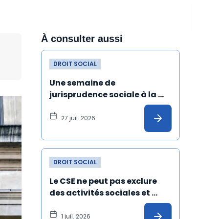
À consulter aussi
DROIT SOCIAL
Une semaine de 
jurisprudence sociale à la 
Cour de cassation
27 juil. 2026
DROIT SOCIAL
Le CSE ne peut pas exclure 
des activités sociales et 
culturelles les salariés 
absents depuis un certain 
1 juil. 2026