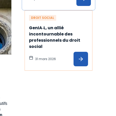
temps
DROIT SOCIAL
GenIA‑L, un allié 
incontournable des 
professionnels du droit 
social
31 mars 2026
e
tifs
n
on