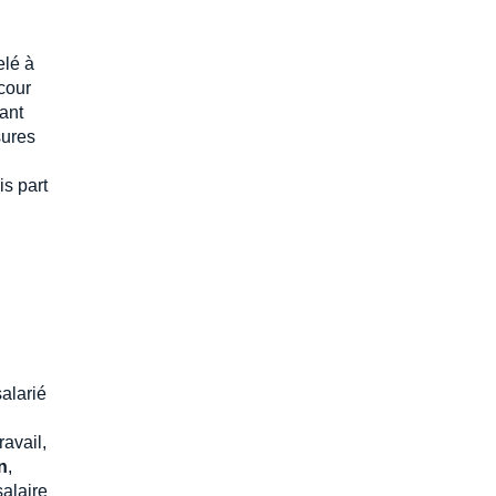
elé à
 cour
tant
sures
is part
salarié
ravail,
n
,
salaire