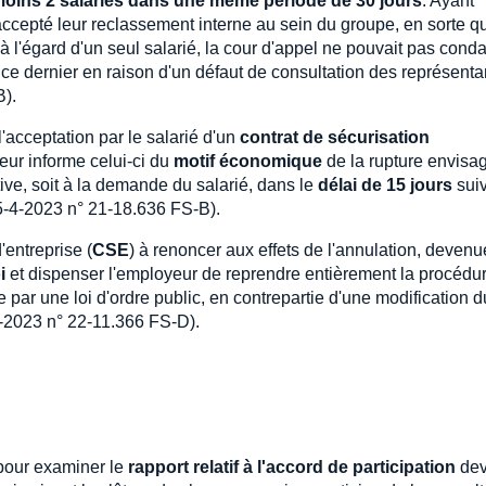
oins 2 salariés dans une même période de 30 jours
. Ayant
ccepté leur reclassement interne au sein du groupe, en sorte q
 l'égard d'un seul salarié, la cour d'appel ne pouvait pas con
e dernier en raison d'un défaut de consultation des représenta
B).
l'acceptation par le salarié d'un
contrat de sécurisation
eur informe celui-ci du
motif économique
de la rupture envisa
ative, soit à la demande du salarié, dans le
délai de 15 jours
sui
 5-4-2023 n° 21-18.636 FS-B).
'entreprise (
CSE
) à renoncer aux effets de l'annulation, devenu
i
et dispenser l'employeur de reprendre entièrement la procédu
 par une loi d'ordre public, en contrepartie d'une modification d
4-2023 n° 22-11.366 FS-D).
pour examiner le
rapport relatif à l'accord de participation
dev