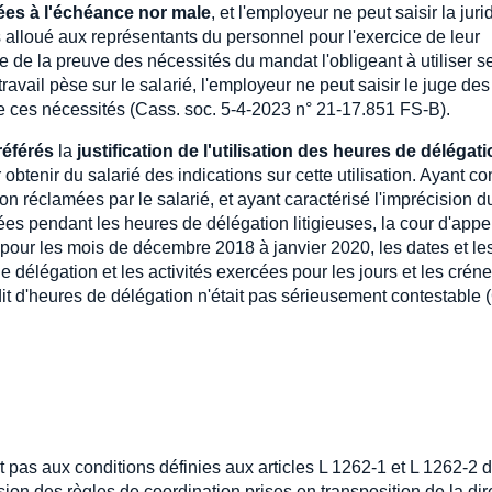
es à l'échéance nor male
, et l'employeur ne peut saisir la juri
 alloué aux représentants du personnel pour l'exercice de leur
ge de la preuve des nécessités du mandat l'obligeant à utiliser s
vail pèse sur le salarié, l'employeur ne peut saisir le juge des
é de ces nécessités (Cass. soc. 5-4-2023 n° 21-17.851 FS-B).
référés
la
justification de l'utilisation des heures de délégat
r obtenir du salarié des indications sur cette utilisation. Ayant co
n réclamées par le salarié, et ayant caractérisé l'imprécision d
rcées pendant les heures de délégation litigieuses, la cour d'appe
, pour les mois de décembre 2018 à janvier 2020, les dates et le
de délégation et les activités exercées pour les jours et les crén
rédit d'heures de délégation n'était pas sérieusement contestable 
 pas aux conditions définies aux articles L 1262-1 et L 1262-2 
ion des règles de coordination prises en transposition de la dir