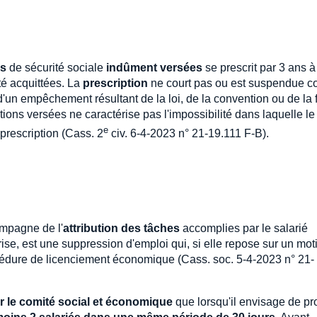
ns
de sécurité sociale
indûment versées
se prescrit par 3 ans à
té acquittées. La
prescription
ne court pas ou est suspendue c
d'un empêchement résultant de la loi, de la convention ou de la 
ions versées ne caractérise pas l'impossibilité dans laquelle le
e
 prescription (Cass. 2
civ. 6-4-2023 n° 21-19.111 F-B).
ompagne de l'
attribution des tâches
accomplies par le salarié
se, est une suppression d'emploi qui, si elle repose sur un moti
cédure de licenciement économique (Cass. soc. 5-4-2023 n° 21-
er le comité social et économique
que lorsqu'il envisage de p