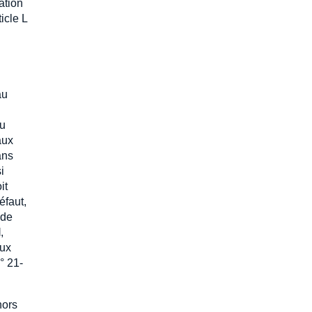
ation
icle L
au
au
aux
ans
i
it
éfaut,
 de
l
,
aux
° 21-
hors