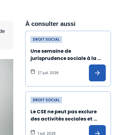
À consulter aussi
de
DROIT SOCIAL
Une semaine de 
jurisprudence sociale à la 
Cour de cassation
27 juil. 2026
DROIT SOCIAL
Le CSE ne peut pas exclure 
des activités sociales et 
culturelles les salariés 
absents depuis un certain 
1 juil. 2026