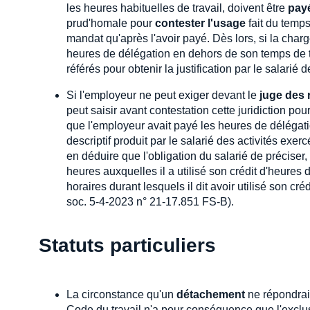
les heures habituelles de travail, doivent être
payé
prud'homale pour
contester l'usage
fait du temps
mandat qu'après l'avoir payé. Dès lors, si la char
heures de délégation en dehors de son temps de tra
référés pour obtenir la justification par le salari
Si l'employeur ne peut exiger devant le
juge des 
peut saisir avant contestation cette juridiction pou
que l'employeur avait payé les heures de délégatio
descriptif produit par le salarié des activités exe
en déduire que l'obligation du salarié de préciser
heures auxquelles il a utilisé son crédit d'heures 
horaires durant lesquels il dit avoir utilisé son c
soc. 5-4-2023 n° 21-17.851 FS-B).
Statuts particuliers
La circonstance qu'un
détachement
ne répondrait
Code du travail n'a pour conséquence que l'exclus