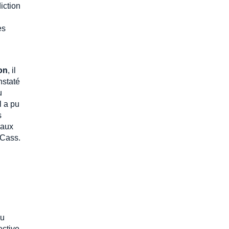
diction
es
ion
, il
nstaté
u
l a pu
s
eaux
(Cass.
du
ective