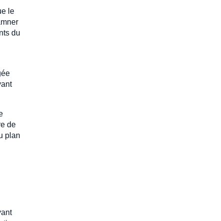
ue le
damner
nts du
gée
vant
e
re de
u plan
ant