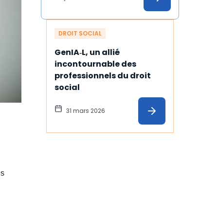
temps
DROIT SOCIAL
GenIA‑L, un allié 
incontournable des 
professionnels du droit 
social
31 mars 2026
es