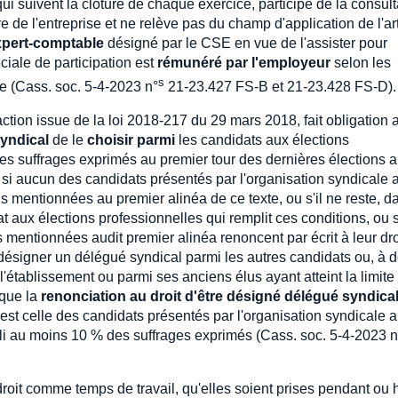
ui suivent la clôture de chaque exercice, participe de la consult
e de l'entreprise et ne relève pas du champ d'application de l'art
xpert-comptable
désigné par le CSE en vue de l'assister pour
ciale de participation est
rémunéré par l'employeur
selon les
s
e (Cass. soc. 5-4-2023 n°
21-23.427 FS-B et 21-23.428 FS-D).
action issue de la loi 2018-217 du 29 mars 2018, fait obligation 
yndical
de le
choisir parmi
les candidats aux élections
des suffrages exprimés au premier tour des dernières élections 
si aucun des candidats présentés par l'organisation syndicale 
ns mentionnées au premier alinéa de ce texte, ou s'il ne reste, d
t aux élections professionnelles qui remplit ces conditions, ou s
 mentionnées audit premier alinéa renoncent par écrit à leur dro
 désigner un délégué syndical parmi les autres candidats ou, à d
l'établissement ou parmi ses anciens élus ayant atteint la limite
 que la
renonciation au droit d'être désigné délégué syndica
, est celle des candidats présentés par l'organisation syndicale 
lli au moins 10 % des suffrages exprimés (Cass. soc. 5-4-2023 n
roit comme temps de travail, qu'elles soient prises pendant ou 