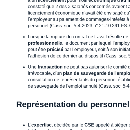
à un
licenciement
pour motif
économique
d'
au m
constaté que 2 des 3 salariés concernés avaient a
licenciement économique n'avait été envisagé qu'à
l'employeur au paiement de dommages-intérêts à c
personnel (Cass. soc. 5-4-2023 n° 21-10.391 FS-
Lorsque la rupture du contrat de travail résulte de 
professionnelle
, le document par lequel l'employ
peut être
précisé
par l'employeur, soit à son initi
l'adhésion de ce dernier au dispositif (Cass. soc.
Une
transaction
ne peut pas autoriser le comité d
irrévocable, d'un
plan de sauvegarde de l'emplo
consultation de représentants du personnel établie
de sauvegarde de l'emploi annulé (Cass. soc. 5-
Représentation du personnel
L'
expertise
, décidée par le
CSE
appelé à siéger 