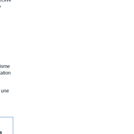
e
nisme
tation
t une
s