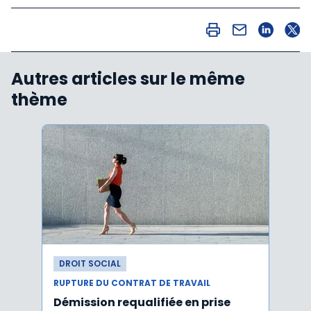
Autres articles sur le même
thème
DROIT SOCIAL
DROI
RUPTURE DU CONTRAT DE TRAVAIL
RUPTU
Démission requalifiée en prise
Délai