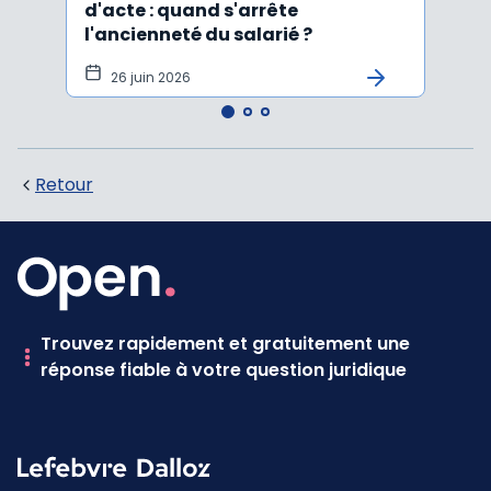
d'acte : quand s'arrête
en c
l'ancienneté du salarié ?
fond
illus
26 juin 2026
21
Retour
Trouvez rapidement et gratuitement une
réponse fiable à votre question juridique