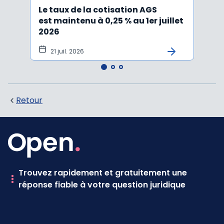
Le taux de la cotisation AGS
Activ
est maintenu à 0,25 % au 1er juillet
taux 
2026
vers
21 juil. 2026
10 
Retour
Trouvez rapidement et gratuitement une
réponse fiable à votre question juridique