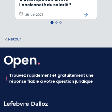
l'ancienneté du salarié ?
fond
illus
26 juin 2026
21
Retour
Trouvez rapidement et gratuitement une
réponse fiable à votre question juridique