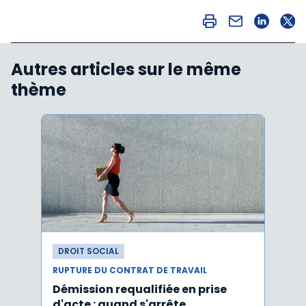
Autres articles sur le même
thème
DROIT SOCIAL
DROI
RUPTURE DU CONTRAT DE TRAVAIL
RUPTU
Démission requalifiée en prise
Délai
d'acte : quand s'arrête
en c