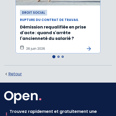
DROIT SOCIAL
DROI
RUPTURE DU CONTRAT DE TRAVAIL
RUPTU
Démission requalifiée en prise
Délai
d'acte : quand s'arrête
en c
l'ancienneté du salarié ?
fond
illus
26 juin 2026
21
Retour
Trouvez rapidement et gratuitement une