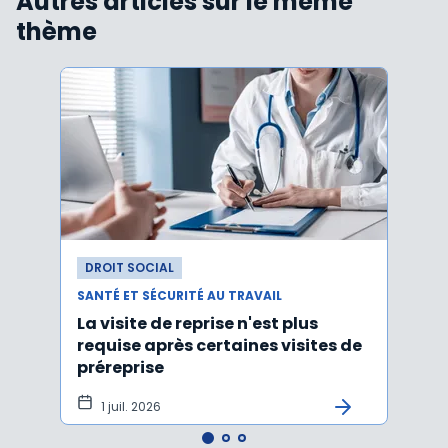
Autres articles sur le même
thème
DROIT SOCIAL
DROI
SANTÉ ET SÉCURITÉ AU TRAVAIL
SANTÉ
La visite de reprise n'est plus
Une 
requise après certaines visites de
socia
préreprise
1 juil. 2026
23 