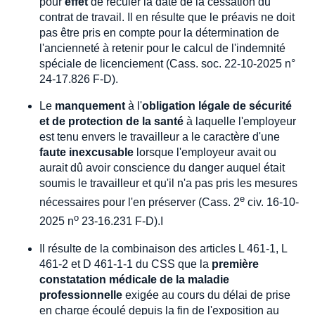
pour
effet
de reculer la date de la cessation du
contrat de travail. Il en résulte que le préavis ne doit
pas être pris en compte pour la détermination de
l'ancienneté à retenir pour le calcul de l'indemnité
spéciale de licenciement (Cass. soc. 22-10-2025 n°
24-17.826 F-D).
Le
manquement
à l'
obligation légale de sécurité
et de protection de la santé
à laquelle l'employeur
est tenu envers le travailleur a le caractère d'une
faute inexcusable
lorsque l'employeur avait ou
aurait dû avoir conscience du danger auquel était
soumis le travailleur et qu'il n'a pas pris les mesures
e
nécessaires pour l'en préserver (Cass. 2
civ. 16-10-
o
2025 n
23-16.231 F-D).I
Il résulte de la combinaison des articles L 461-1, L
461-2 et D 461-1-1 du CSS que la
première
constatation médicale de la maladie
professionnelle
exigée au cours du délai de prise
en charge écoulé depuis la fin de l'exposition au