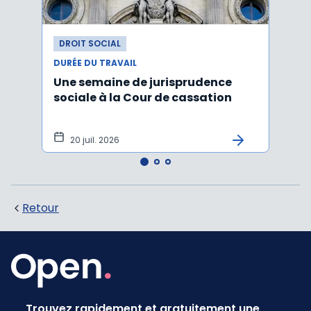
DROIT SOCIAL
DROI
DURÉE DU TRAVAIL
DURÉE
Une semaine de jurisprudence
Forfa
sociale à la Cour de cassation
repos
20 juil. 2026
12 
Retour
Trouvez rapidement et gratuitement une