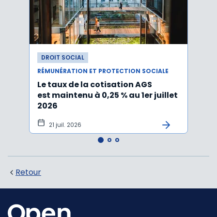
DROIT SOCIAL
DROI
RÉMUNÉRATION ET PROTECTION SOCIALE
RÉMUN
Le taux de la cotisation AGS
Activ
est maintenu à 0,25 % au 1er juillet
taux 
2026
vers
21 juil. 2026
10 
Retour