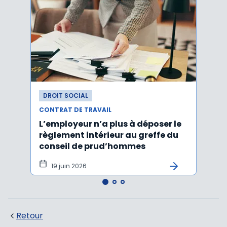
DROIT SOCIAL
DROI
CONTRAT DE TRAVAIL
CONTR
L’employeur n’a plus à déposer le
Les e
règlement intérieur au greffe du
justi
conseil de prud’hommes
harc
19 juin 2026
16 
Retour