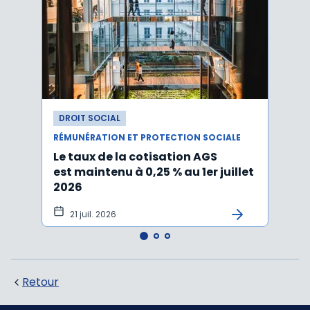
DROIT SOCIAL
DROI
RÉMUNÉRATION ET PROTECTION SOCIALE
RÉMUN
Le taux de la cotisation AGS
Activ
est maintenu à 0,25 % au 1er juillet
taux 
2026
vers
21 juil. 2026
10 
Retour