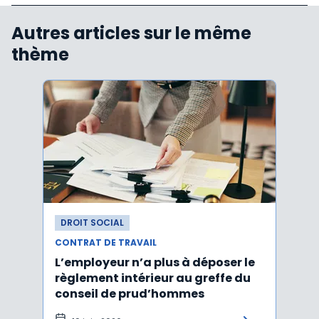
Autres articles sur le même
thème
DROIT SOCIAL
DROI
CONTRAT DE TRAVAIL
CONTR
L’employeur n’a plus à déposer le
Les e
règlement intérieur au greffe du
justi
conseil de prud’hommes
harc