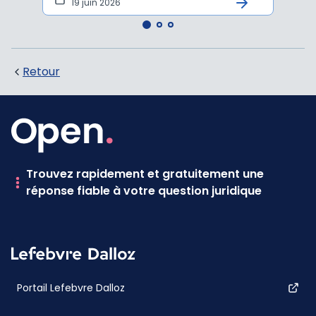
19 juin 2026
16 
Retour
Trouvez rapidement et gratuitement une
réponse fiable à votre question juridique
Portail Lefebvre Dalloz