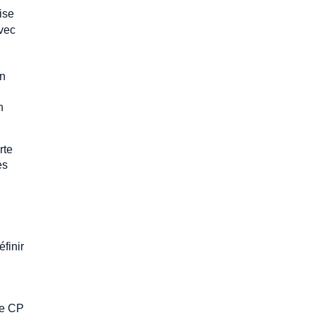
rise
avec
en
n
rte
es
finir
de CP