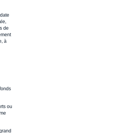
 date
ale,
ns de
lement
e, à
 fonds
rts ou
ème
 grand