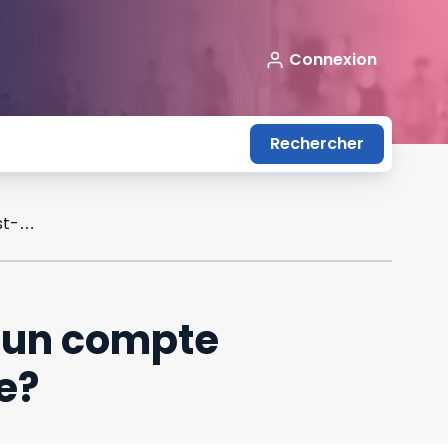
Connexion
Rechercher
[Présidentielle 2022] La mise en oeuvre d'un compte épargne-temps universel est-elle réaliste ?
d'un compte
e?