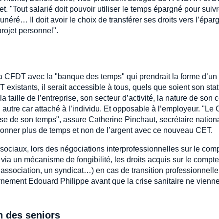
t. "Tout salarié doit pouvoir utiliser le temps épargné pour suiv
néré… Il doit avoir le choix de transférer ses droits vers l’épar
projet personnel".
la CFDT avec la "banque des temps" qui prendrait la forme d’un
xistants, il serait accessible à tous, quels que soient son stat
 taille de l’entreprise, son secteur d’activité, la nature de son c
un autre car attaché à l’individu. Et opposable à l’employeur. "Le
rise de son temps", assure Catherine Pinchaut, secrétaire nation
onner plus de temps et non de l’argent avec ce nouveau CET.
 sociaux, lors des négociations interprofessionnelles sur le com
r, via un mécanisme de fongibilité, les droits acquis sur le compt
e association, un syndicat…) en cas de transition professionnelle.
nement Edouard Philippe avant que la crise sanitaire ne vienn
n des seniors