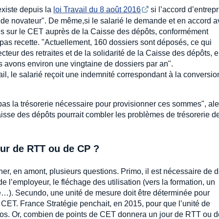
existe depuis la
loi Travail du 8 août 2016
si l’accord d’entrep
ien de novateur". De même,si le salarié le demande et en accord 
quis sur le CET auprès de la Caisse des dépôts, conformément
it pas recette. "Actuellement, 160 dossiers sont déposés, ce qui
cteur des retraites et de la solidarité de la Caisse des dépôts, 
 avons environ une vingtaine de dossiers par an".
ail, le salarié reçoit une indemnité correspondant à la conversio
t pas la trésorerie nécessaire pour provisionner ces sommes", ale
Caisse des dépôts pourrait combler les problèmes de trésorerie d
ur de RTT ou de CP ?
, en amont, plusieurs questions. Primo, il est nécessaire de dé
 l’employeur, le fléchage des utilisation (vers la formation, un
te…). Secundo, une unité de mesure doit être déterminée pour
 CET. France Stratégie penchait, en 2015, pour que l’unité de
uros. Or, combien de points de CET donnera un jour de RTT ou 