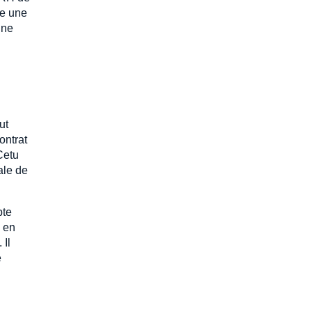
re une
gne
ut
ontrat
 Cetu
ale de
pte
e en
 Il
e