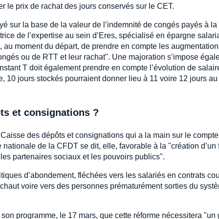
xer le prix de rachat des jours conservés sur le CET.
yé sur la base de la valeur de l’indemnité de congés payés à la
ctrice de l’expertise au sein d’Eres, spécialisé en épargne salari
s’agit, au moment du départ, de prendre en compte les augmentatio
congés ou de RTT et leur rachat". Une majoration s’impose éga
instant T doit également prendre en compte l’évolution de salair
, 10 jours stockés pourraient donner lieu à 11 voire 12 jours au
ts et consignations ?
a Caisse des dépôts et consignations qui a la main sur le compte
nationale de la CFDT se dit, elle, favorable à la "création d’un
r les partenaires sociaux et les pouvoirs publics".
itiques d’abondement, fléchées vers les salariés en contrats cou
nchaut voire vers des personnes prématurément sorties du syst
 son programme, le 17 mars, que cette réforme nécessitera "un