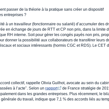
ent passer de la théorie à la pratique sans créer un dispositif
es entreprises ?
é à un travailleur (fonctionnaire ou salarié) d’accumuler des dr
rée en échange de jours de RTT et CP non pris, dans la limite 
itique RH interne. Soit pour gérer les congés payés non pris, pro
our donner la possibilité aux collaborateurs de transférer leurs dr
 discaux et sociaux intéressants (hormis CGC et RDS). Le CET d
cord collectif, rappelle Olivia Guilhot, avocate au sein du cabi
passées à l’acte". Selon un
rapport
de France stratégie de 201
cipalement dans les grandes entreprises. Plus récemment, le bil
on générale du travail, indique que 7,1 % des accords liés au tem