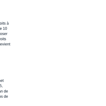
oits à
de 10
poser
oits
evient
net
5,
an de
ps de