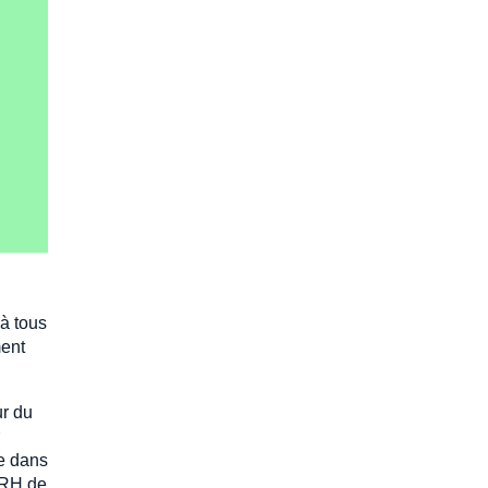
à tous
ment
ur du
se dans
DRH de