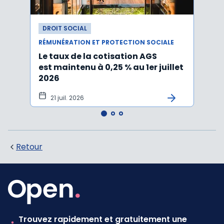
DROIT SOCIAL
DROI
RÉMUNÉRATION ET PROTECTION SOCIALE
RÉMUN
Le taux de la cotisation AGS
Activ
est maintenu à 0,25 % au 1er juillet
taux 
2026
vers
21 juil. 2026
10 
Retour
Trouvez rapidement et gratuitement une