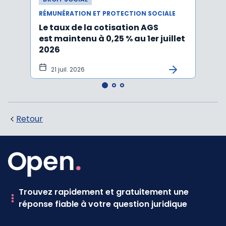
RÉMUNÉRATION ET PROTECTION SOCIALE
RÉMUN
Le taux de la cotisation AGS
Activ
est maintenu à 0,25 % au 1er juillet
taux 
2026
vers
21 juil. 2026
10 
Retour
Trouvez rapidement et gratuitement une
réponse fiable à votre question juridique