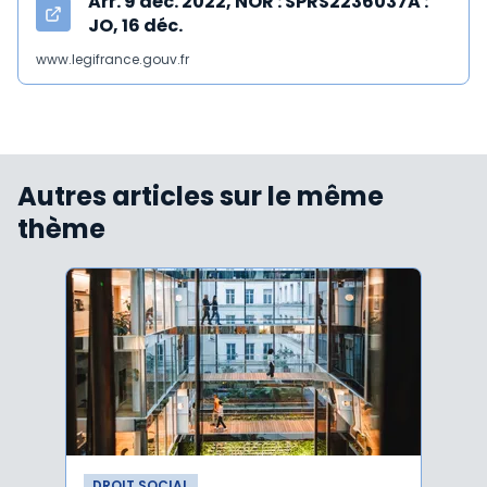
Arr. 9 déc. 2022, NOR : SPRS2236037A :
JO, 16 déc.
www.legifrance.gouv.fr
Autres articles sur le même
thème
DROIT SOCIAL
DROI