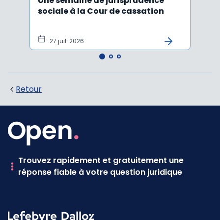
Une semaine de jurisprudence
Le CS
sociale à la Cour de cassation
activ
sala
tem
27 juil. 2026
1 j
Retour
Trouvez rapidement et gratuitement une
réponse fiable à votre question juridique