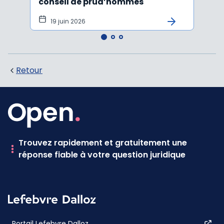
conseil de prud’hommes
harc
19 juin 2026
16 
Retour
Trouvez rapidement et gratuitement une
réponse fiable à votre question juridique
Portail Lefebvre Dalloz