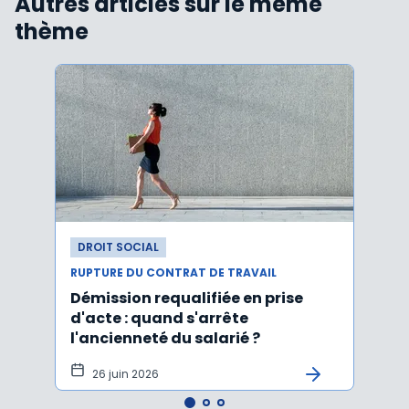
Autres articles sur le même
thème
DROIT SOCIAL
DROI
RUPTURE DU CONTRAT DE TRAVAIL
RUPTU
Démission requalifiée en prise
Délai
d'acte : quand s'arrête
en c
l'ancienneté du salarié ?
fond
illus
26 juin 2026
21