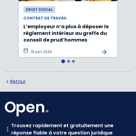
DROIT SOCIAL
DROI
CONTRAT DE TRAVAIL
CONTR
L’employeur n’a plus à déposer le
Les e
règlement intérieur au greffe du
justi
conseil de prud’hommes
harc
19 juin 2026
16 
Retour
Trouvez rapidement et gratuitement une
réponse fiable à votre question juridique