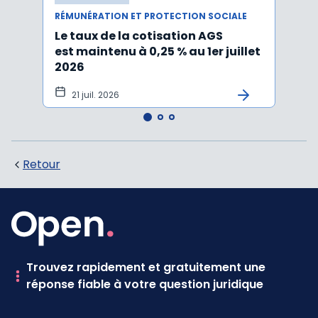
RÉMUNÉRATION ET PROTECTION SOCIALE
RÉMUN
Le taux de la cotisation AGS
Activ
est maintenu à 0,25 % au 1er juillet
taux 
2026
vers
21 juil. 2026
10 
Retour
Trouvez rapidement et gratuitement une
réponse fiable à votre question juridique