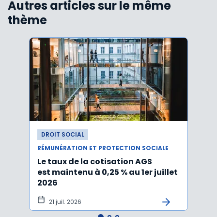
Autres articles sur le même
thème
DROIT SOCIAL
DROI
RÉMUNÉRATION ET PROTECTION SOCIALE
RÉMUN
Le taux de la cotisation AGS
Activ
est maintenu à 0,25 % au 1er juillet
taux 
2026
vers
21 juil. 2026
10 