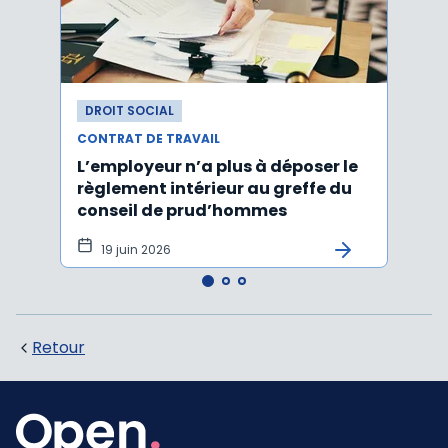
DROIT SOCIAL
DROI
CONTRAT DE TRAVAIL
CONTR
L’employeur n’a plus à déposer le
Les e
règlement intérieur au greffe du
justi
conseil de prud’hommes
harc
19 juin 2026
16 
Retour