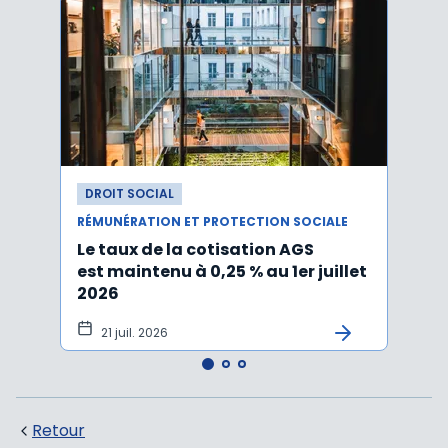
DROIT SOCIAL
DROI
RÉMUNÉRATION ET PROTECTION SOCIALE
RÉMUN
Le taux de la cotisation AGS
Activ
est maintenu à 0,25 % au 1er juillet
taux 
2026
vers
21 juil. 2026
10 
Retour