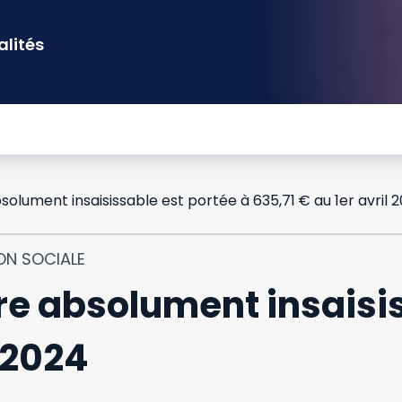
alités
bsolument insaisissable est portée à 635,71 € au 1er avril 
ON SOCIALE
ire absolument insaisi
 2024