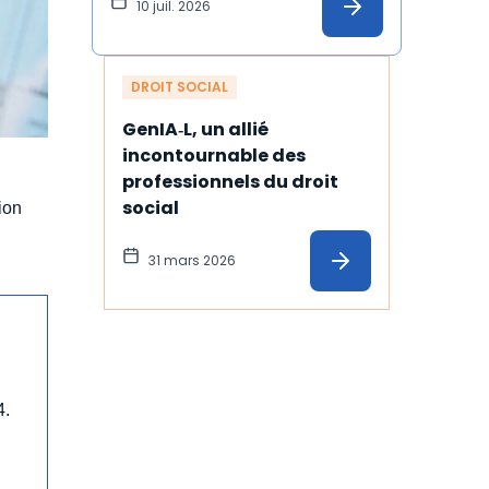
l'employeur
10 juil. 2026
DROIT SOCIAL
GenIA‑L, un allié 
incontournable des 
professionnels du droit 
social
ion
31 mars 2026
4.