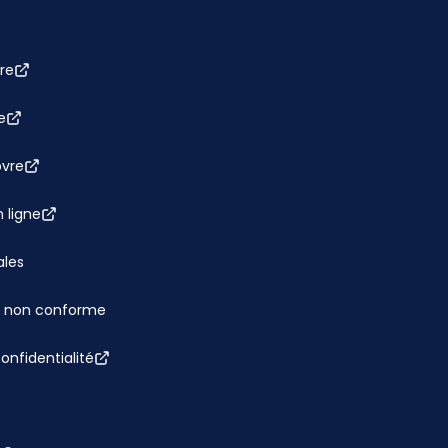
re
e
bvre
 ligne
ales
 : non conforme
confidentialité