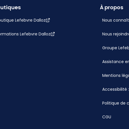
utiques
À propos
utique Lefebvre Dalloz
Nous connaît
ormations Lefebvre Dalloz
Nous rejoindr
Groupe Lefe
Assistance en
Mentions lég
Accessibilité
Politique de 
CGU