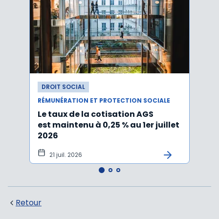
DROIT SOCIAL
DROI
RÉMUNÉRATION ET PROTECTION SOCIALE
RÉMUN
Le taux de la cotisation AGS
Activ
est maintenu à 0,25 % au 1er juillet
taux 
2026
vers
21 juil. 2026
10 
Retour