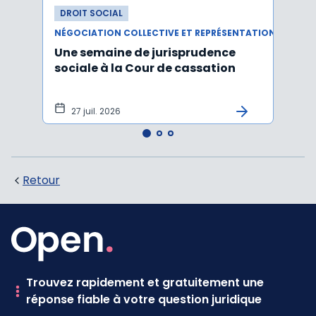
DROIT SOCIAL
DROI
NÉGOCIATION COLLECTIVE ET REPRÉSENTATION DU PERSONNEL
Une semaine de jurisprudence
Le CS
sociale à la Cour de cassation
activ
sala
tem
27 juil. 2026
1 j
Retour
Trouvez rapidement et gratuitement une
réponse fiable à votre question juridique