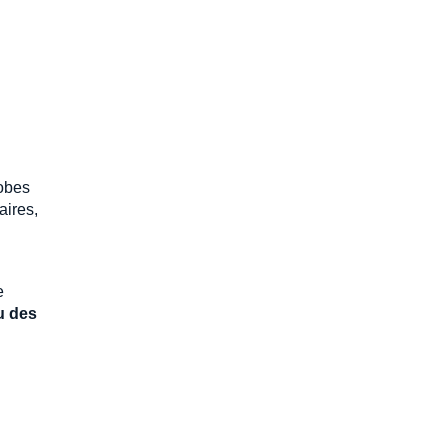
hobes
aires,
e
u des