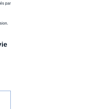
gés par
sion.
vie