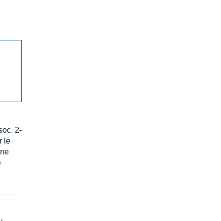
soc. 2-
 le
une
é