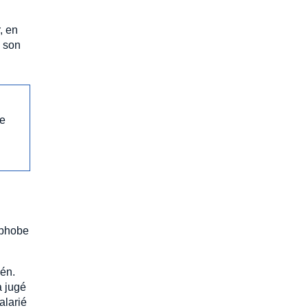
, en
 son
ue
ophobe
lén.
a jugé
alarié