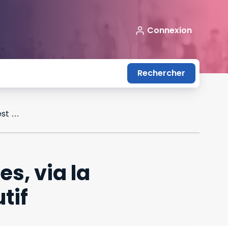
Connexion
Rechercher
L’envoi de messages privés, même racistes, via la messagerie professionnelle, n’est pas fautif
s, via la
tif