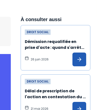
À consulter aussi
DROIT SOCIAL
Démission requalifiée en 
prise d'acte : quand s'arrête 
l'ancienneté du salarié ?
26 juin 2026
DROIT SOCIAL
Délai de prescription de 
l'action en contestation du 
licenciement fondée sur un 
harcèlement moral : 
21 mai 2026