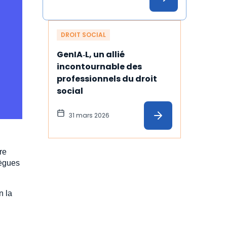
illustration
DROIT SOCIAL
GenIA‑L, un allié 
incontournable des 
professionnels du droit 
social
31 mars 2026
re
lègues
n la