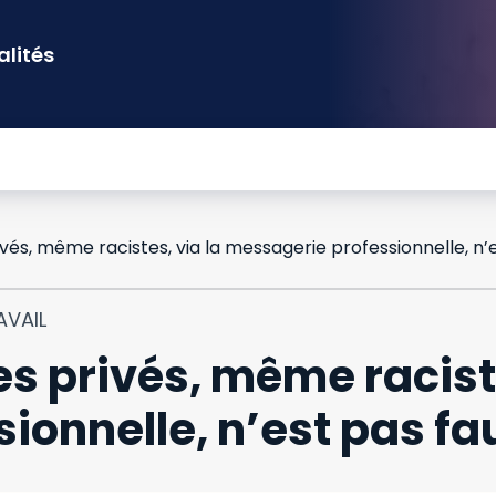
alités
AVAIL
s privés, même raciste
onnelle, n’est pas fau