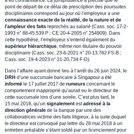
a eu connaissance. La jurisprudence a précisé que le
point de départ de ce délai de prescription des poursuites
disciplinaires correspond au jour où l’employeur a une
connaissance exacte de la réalité, de la nature et de
l’ampleur des faits
reprochés au salarié (Cass. soc. 17-2-
1993 n° 88-45.539 P ; CE 20-4-2005 n° 254909). Dans
cette hypothèse, l’employeur s’entend également du
supérieur hiérarchique
, même non titulaire du pouvoir
disciplinaire (Cass. soc. 23-6-2021 n° 20-13.762 FS-B ;
Cass. soc. 19-4-2023 n° 21-20.734 F-D).
Dans l’affaire ayant donné lieu à l’arrêt du 26 juin 2024, le
DRH
d’une succursale bancaire à Singapour a été
informé
le 17 juillet 2017 de
rumeurs
concernant le
comportement inapproprié qu’aurait eu le directeur de
cette succursale lors d’une soirée. C’est plus tard, le
15 mai 2018, qu’un
signalement
est
adressé à la
direction générale
de la banque par une des
collaboratrices victime des faits litigieux, à la suite duquel
le directeur est convoqué par lettre du 28 mai 2018 à un
entretien préalable s’étant soldé par un licenciement pour