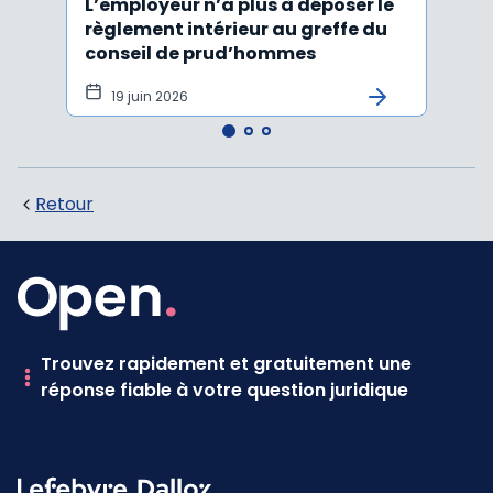
L’employeur n’a plus à déposer le
Les e
règlement intérieur au greffe du
justi
conseil de prud’hommes
harc
19 juin 2026
16 
Retour
Trouvez rapidement et gratuitement une
réponse fiable à votre question juridique