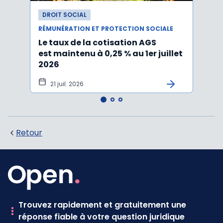
DROIT SOCIAL
DROI
RÉMUNÉRATION ET PROTECTION SOCIALE
RÉMUN
Le taux de la cotisation AGS
Activ
est maintenu à 0,25 % au 1er juillet
taux 
2026
vers
21 juil. 2026
10 
Retour
Trouvez rapidement et gratuitement une
réponse fiable à votre question juridique