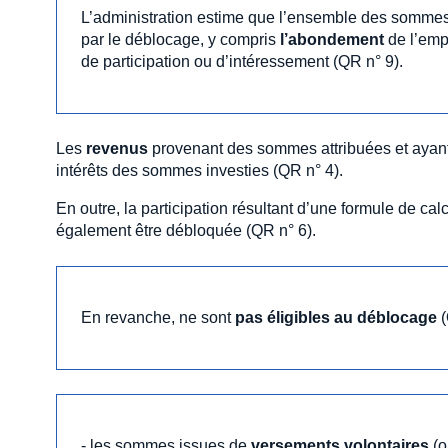
L’administration estime que l’ensemble des sommes 
par le déblocage, y compris
l’abondement
de l’empl
de participation ou d’intéressement (QR n° 9).
Les
revenus
provenant des sommes attribuées et ayant
intérêts des sommes investies (QR n° 4).
En outre, la participation résultant d’une formule de cal
également être débloquée (QR n° 6).
En revanche, ne sont
pas éligibles au déblocage
(
- les sommes issues de
versements volontaires
(o