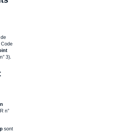
 de
u Code
oint
n° 3).
t
an
QR n°
p
sont