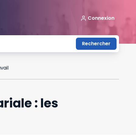
Connexion
Rechercher
vail
iale : les