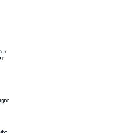
d’un
ar
argne
nts