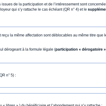
issues de la participation et de l’intéressement sont concernée
oyeur qui s’y rattache le cas échéant (QR n° 4) et le
suppléme
 reçu la même affectation sont déblocables au même titre que l
cul dérogeant à la formule légale (
participation « dérogatoire »
QR n° 5) :
u « libres » ) du bénéficiaire et l’abondement qui s’y rattache ;