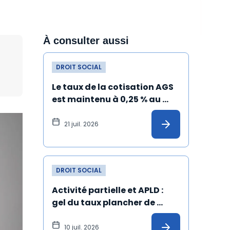
À consulter aussi
DROIT SOCIAL
Le taux de la cotisation AGS 
est maintenu à 0,25 % au 
1er juillet 2026
21 juil. 2026
DROIT SOCIAL
Activité partielle et APLD : 
gel du taux plancher de 
l’allocation versée à 
l'employeur
10 juil. 2026