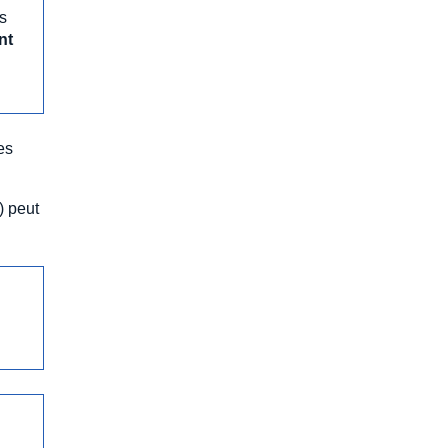
s
nt
es
) peut