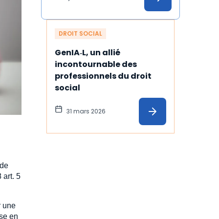
DROIT SOCIAL
GenIA‑L, un allié 
incontournable des 
professionnels du droit 
social
31 mars 2026
 de
art. 5
r une
ise en